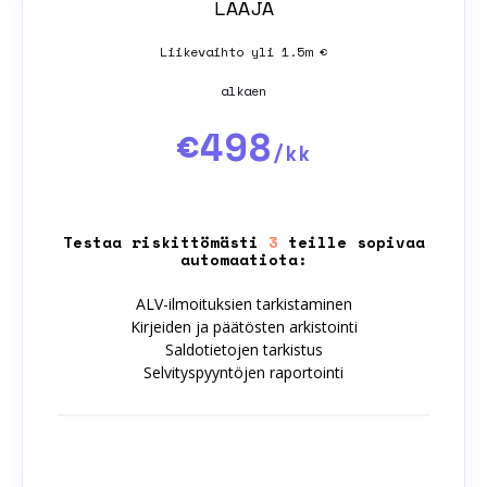
LAAJA
Liikevaihto yli 1.5m €
alkaen
€498
/kk
Testaa riskittömästi
3
teille sopivaa
automaatiota:
ALV-ilmoituksien tarkistaminen
Kirjeiden ja päätösten arkistointi
Saldotietojen tarkistus
Selvityspyyntöjen raportointi