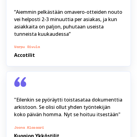
“Aiemmin pelkästään omavero-otteiden nouto
vei helposti 2-3 minuuttia per asiakas, ja kun
asiakkaita on paljon, puhutaan useista
tunneista kuukaudessa”
Varpu Sivula
Accotilit
"Eilenkin se pyöräytti toistasataa dokumenttia
arkistoon. Se olisi ollut yhden työntekijän
koko päivän homma. Nyt se hoituu itsestään"
Joona Alasaari
Kuopion Ykköstilit