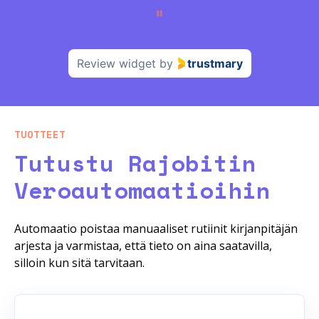
g
e
2
o
Review widget
by
trustmary
f
9
TUOTTEET
Tutustu Rajobitin
Veroautomaatioihin
Automaatio poistaa manuaaliset rutiinit kirjanpitäjän
arjesta ja varmistaa, että tieto on aina saatavilla,
silloin kun sitä tarvitaan.