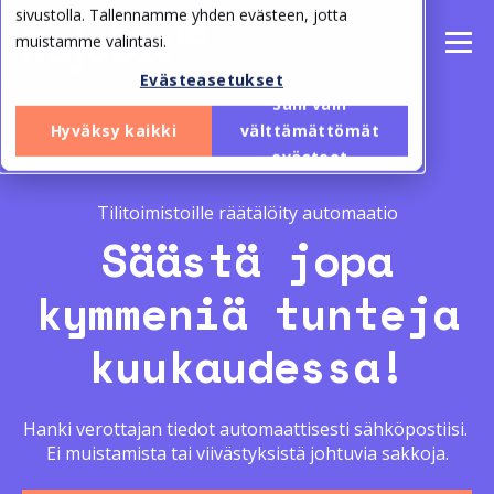
sivustolla. Tallennamme yhden evästeen, jotta
muistamme valintasi.
Evästeasetukset
Salli vain
Hyväksy kaikki
välttämättömät
evästeet
Tilitoimistoille räätälöity automaatio
Säästä jopa
kymmeniä
tunteja
kuukaudessa!
Hanki verottajan tiedot automaattisesti sähköpostiisi.
Ei muistamista tai viivästyksistä johtuvia sakkoja.