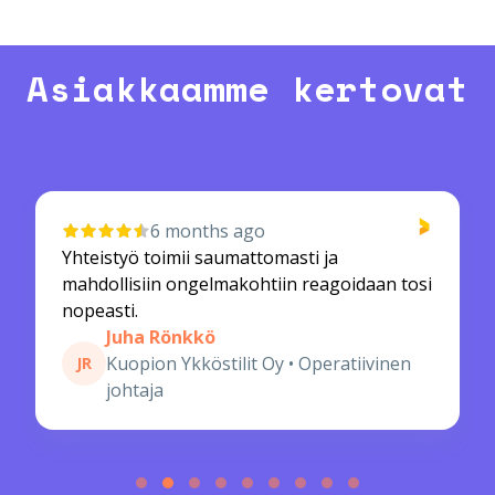
Asiakkaamme kertovat
6 months ago
Yhteistyö toimii saumattomasti ja
mahdollisiin ongelmakohtiin reagoidaan tosi
nopeasti.
Juha Rönkkö
Kuopion Ykköstilit Oy • Operatiivinen
JR
johtaja
P
a