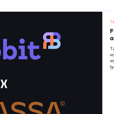
T
F
a
Ta
vo
my
ty