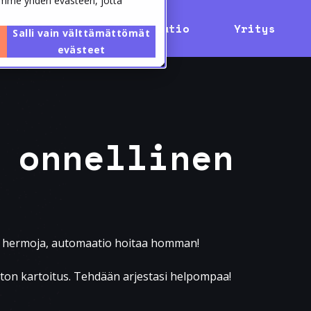
namme yhden evästeen, jotta
Hinnasto
Inspiraatio
Yritys
Salli vain välttämättömät
evästeet
 onnellinen
a hermoja, automaatio hoitaa homman!
ton kartoitus. Tehdään arjestasi helpompaa!