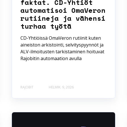
faktat. CD-Yhtiöt
automatisoi OmaVeron
rutiineja ja vähensi
turhaa työtä
CD-Yhtiöissä OmaVeron rutiinit kuten
aineiston arkistointi, selvityspyynnöt ja
ALV-ilmoitusten tarkistaminen hoituvat
Rajobitin automaation avulla
RAJOBIT
HELMIK. 9, 2026