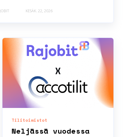
JOBIT
KESÄK. 22, 2026
Tilitoimistot
Neljässä vuodessa