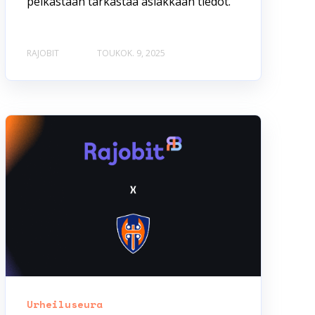
pelkästään tarkastaa asiakkaan tiedot.
RAJOBIT
TOUKOK. 9, 2025
Urheiluseura