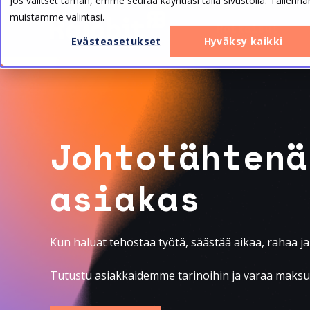
Jos valitset tämän, emme seuraa käyntiäsi tällä sivustolla. Tallen
muistamme valintasi.
Ratkaisut
Evästeasetukset
Hyväksy kaikki
Johtotähtenä
asiakas
Kun haluat tehostaa työtä, säästää aikaa, rahaa
j
Tutustu asiakkaidemme tarinoihin ja varaa maksu